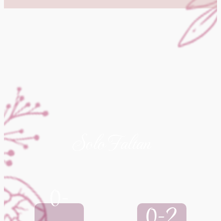
Solo Faltan
0-
0-2